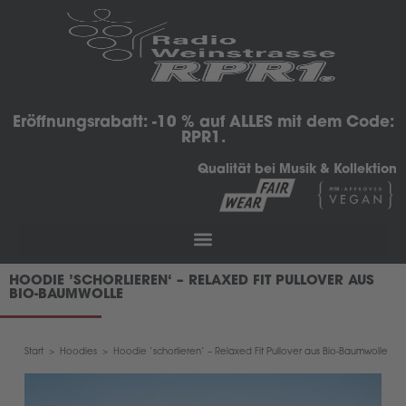
Eröffnungsrabatt: -10 % auf ALLES mit dem Code:
RPR1.
Qualität bei Musik & Kollektion
HOODIE ’SCHORLIEREN‘ – RELAXED FIT PULLOVER AUS
BIO-BAUMWOLLE
Start
>
Hoodies
>
Hoodie ’schorlieren‘ – Relaxed Fit Pullover aus Bio-Baumwolle