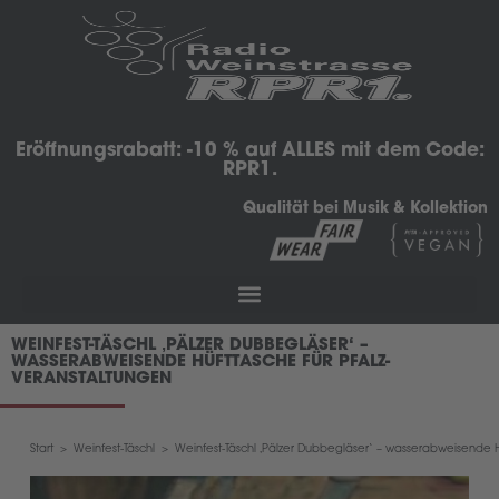
Eröffnungsrabatt: -10 % auf ALLES mit dem Code:
RPR1.
Qualität bei Musik & Kollektion
WEINFEST-TÄSCHL ‚PÄLZER DUBBEGLÄSER‘ –
WASSERABWEISENDE HÜFTTASCHE FÜR PFALZ-
VERANSTALTUNGEN
Start
>
Weinfest-Täschl
>
Weinfest-Täschl ‚Pälzer Dubbegläser‘ – wasserabweisende H