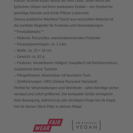
Pfälzer Schorle-Kultur stilvoll auf dein Outfit. Jeder kennt die
typischen Gläser mit ihren markanten Dubbe – ein Symbol für
gesellige Abende und echte Pfälzer Lebensart.
Dieses praktische Weinfest-Täschl aus recyceltem Material ist
der perfekte Begleiter für Festivals und Veranstaltungen.
**Produktdetails:**
– Material: Recyceltes, wasserabweisendes Polyester
– Fassungsvermögen: ca. 1 Liter
– Maße: ca. 25 × 16 cm
– Gewicht: ca. 82 g
– Features: Verstellbarer Hüftgurt, Hauptfach mit Reißverschluss,
zusätzliche kleine Taschen
– Pflegehinweis: Abwischbar mit feuchtem Tuch
– Zertifizierungen: GRS (Global Recycled Standard)
Perfekt für Veranstaltungen und Weinfeste – alles Wichtige sicher
verstaut und sofort griffbereit. Die kompakte Größe ermöglicht
freie Bewegung, während du alle wichtigen Dinge bei dir trägst.
Hol dir dieses Stück Pfalz in deinen Alltag!