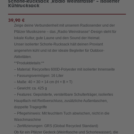
Schorle-Rucksack ‚Radio Weinstrasse‘ – isolierter
Kühlrucksack
39,90
€
Zeige deine Verbundenheit mit unserem Radiosender und der
Pfälzer Musikszene – das „Radio Weinstrasse“-Design steht für
lokale Kultur, gute Laune und den Sound der Heimat.
Unser isolierter Schorle-Rucksack hält deinen Proviant
angenehm kühl und ist der ideale Begleiter für Outdoor-
Aktivitäten.
**Produktdetails:**
– Material: Recyceltes 600D-Polyester mit isolierter Innenseite
– Fassungsvermögen: 16 Liter
– Maße: 40 × 30 × 14 cm (H × B × T)
– Gewicht: ca. 425 g
– Features: Gepolsterte, verstellbare Schulterträger, isoliertes
Hauptfach mit Reißverschluss, zusätzliche Außentaschen,
doppelte Tragegriffe
– Pflegehinweis: Mit feuchtem Tuch abwischen, nicht in die
Waschmaschine
– Zertifizierungen: GRS (Global Recycled Standard)
Ob für ein Pfälzer Gedeck (Weinflasche und Schorlewasser), die