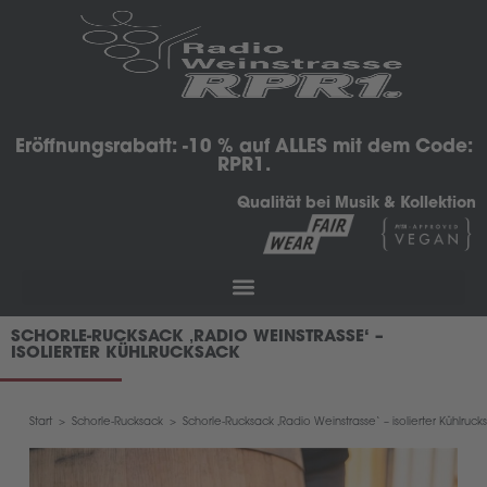
Eröffnungsrabatt: -10 % auf ALLES mit dem Code:
RPR1.
Qualität bei Musik & Kollektion
SCHORLE-RUCKSACK ‚RADIO WEINSTRASSE‘ –
ISOLIERTER KÜHLRUCKSACK
Start
>
Schorle-Rucksack
>
Schorle-Rucksack ‚Radio Weinstrasse‘ – isolierter Kühlruck