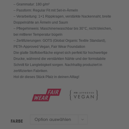
– Grammatur: 180 g/m²
– Passform: Regular Fit mit Set-in-Ärmeln
– Verarbeitung: 1×1 Rippkragen, verstärkte Nackennaht, breite
Doppelnähte an Ärmeln und Saum
– Pflegehinweis: Maschinenwaschbar bis 30°C, nicht bleichen,
bei mittlerer Temperatur bügeln
– Zertifizierungen: GOTS (Global Organic Textile Standard),
PETA-Approved Vegan, Fair Wear Foundation
Die glatte Stoffoberfläche eignet sich perfekt für hochwertige
Drucke, während die verstärkten Nähte und der formstabile
Schnitt für Langlebigkeit sorgen. Nachhaltig produziert in
zertifizierten Fabriken.
Hol dir dieses Stück Pfalz in deinen Alltag!
Option auswählen
FARBE