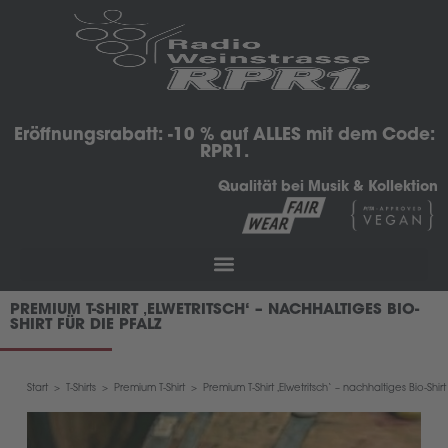
Eröffnungsrabatt: -10 % auf ALLES mit dem Code:
RPR1.
Qualität bei Musik & Kollektion
PREMIUM T-SHIRT ‚ELWETRITSCH‘ – NACHHALTIGES BIO-
SHIRT FÜR DIE PFALZ
Start
>
T-Shirts
>
Premium T-Shirt
>
Premium T-Shirt ‚Elwetritsch‘ – nachhaltiges Bio-Shirt 