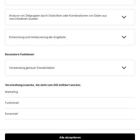
Impressum
Datenschutz
Widerrufsbelehrung
AGB
Retour
Vertrag widerrufen
Einige Bilder auf dieser Website wurden mithilfe künstlicher Intelligenz erstellt.
© RPR1. RADIO WEINSTRASSE – Eine Marke der Audiotainment Südwest GmbH & Co.