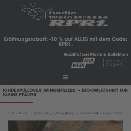
Eröffnungsrabatt: -10 % auf ALLES mit dem Code:
RPR1.
Qualität bei Musik & Kollektion
KINDERPULLOVER ‚WINGERTLIEBE‘ – BIO-SWEATSHIRT FÜR
KLEINE PFÄLZER
Start
>
Kinder
>
Kinderpullover ‚Wingertliebe‘ – Bio-Sweatshirt für kleine Pfälzer