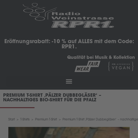
Eröffnungsrabatt: -10 % auf ALLES mit dem Code:
RPR1.
Qualität bei Musik & Kollektion
PREMIUM T-SHIRT ‚PÄLZER DUBBEGLÄSER‘ –
NACHHALTIGES BIO-SHIRT FÜR DIE PFALZ
Start
>
T-Shirts
>
Premium T-Shirt
>
Premium T-Shirt ‚Pälzer Dubbegläser‘ – nachhaltiges 