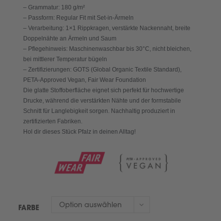
– Grammatur: 180 g/m²
– Passform: Regular Fit mit Set-in-Ärmeln
– Verarbeitung: 1×1 Rippkragen, verstärkte Nackennaht, breite
Doppelnähte an Ärmeln und Saum
– Pflegehinweis: Maschinenwaschbar bis 30°C, nicht bleichen,
bei mittlerer Temperatur bügeln
– Zertifizierungen: GOTS (Global Organic Textile Standard),
PETA-Approved Vegan, Fair Wear Foundation
Die glatte Stoffoberfläche eignet sich perfekt für hochwertige
Drucke, während die verstärkten Nähte und der formstabile
Schnitt für Langlebigkeit sorgen. Nachhaltig produziert in
zertifizierten Fabriken.
Hol dir dieses Stück Pfalz in deinen Alltag!
Option auswählen
FARBE