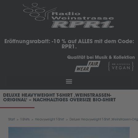
Eröffnungsrabatt: -10 % auf ALLES mit dem Code:
RPR1.
Qualität bei Musik & Kollektion
DELUXE HEAVYWEIGHT T-SHIRT ‚WEINSTRASSEN-
ORIGINAL‘ – NACHHALTIGES OVERSIZE BIO-SHIRT
Start
>
T-Shirts
>
Heavyweight T-Shirt
>
Deluxe Heavyweight T-Shirt ‚Weinstrassen-Origi