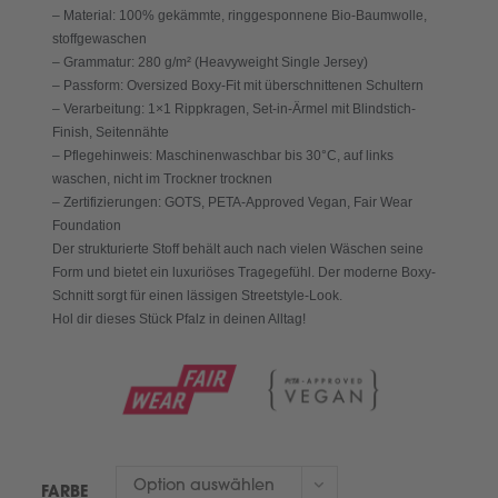
– Material: 100% gekämmte, ringgesponnene Bio-Baumwolle,
stoffgewaschen
– Grammatur: 280 g/m² (Heavyweight Single Jersey)
– Passform: Oversized Boxy-Fit mit überschnittenen Schultern
– Verarbeitung: 1×1 Rippkragen, Set-in-Ärmel mit Blindstich-
Finish, Seitennähte
– Pflegehinweis: Maschinenwaschbar bis 30°C, auf links
waschen, nicht im Trockner trocknen
– Zertifizierungen: GOTS, PETA-Approved Vegan, Fair Wear
Foundation
Der strukturierte Stoff behält auch nach vielen Wäschen seine
Form und bietet ein luxuriöses Tragegefühl. Der moderne Boxy-
Schnitt sorgt für einen lässigen Streetstyle-Look.
Hol dir dieses Stück Pfalz in deinen Alltag!
Option auswählen
FARBE