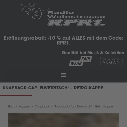
Eröffnungsrabatt: -10 % auf ALLES mit dem Code:
RPR1.
Qualität bei Musik & Kollektion
SNAPBACK CAP ‚ELWETRITSCH‘ – RETRO-KAPPE
Start
>
Kappen
>
Snapback
>
Snapback Cap ‚Elwetritsch‘ – Retro-Kappe